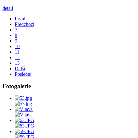
detail
První
Předchozí
7
8
9
10
11
12
13
Další
Poslední
Fotogalerie