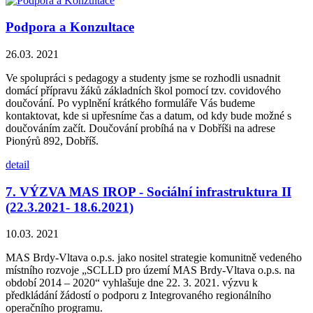
Podpora a Konzultace
26.03. 2021
Ve spolupráci s pedagogy a studenty jsme se rozhodli usnadnit
domácí přípravu žáků základních škol pomocí tzv. covidového
doučování. Po vyplnění krátkého formuláře Vás budeme
kontaktovat, kde si upřesníme čas a datum, od kdy bude možné s
doučováním začít. Doučování probíhá na v Dobříši na adrese
Pionýrů 892, Dobříš.
detail
7. VÝZVA MAS IROP - Sociální infrastruktura II
(22.3.2021- 18.6.2021)
10.03. 2021
MAS Brdy-Vltava o.p.s. jako nositel strategie komunitně vedeného
místního rozvoje „SCLLD pro území MAS Brdy-Vltava o.p.s. na
období 2014 – 2020“ vyhlašuje dne 22. 3. 2021. výzvu k
předkládání žádostí o podporu z Integrovaného regionálního
operačního programu.