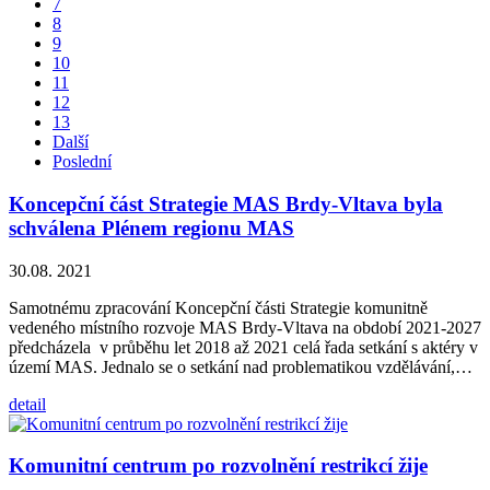
7
8
9
10
11
12
13
Další
Poslední
Koncepční část Strategie MAS Brdy-Vltava byla
schválena Plénem regionu MAS
30.08. 2021
Samotnému zpracování Koncepční části Strategie komunitně
vedeného místního rozvoje MAS Brdy-Vltava na období 2021-2027
předcházela v průběhu let 2018 až 2021 celá řada setkání s aktéry v
území MAS. Jednalo se o setkání nad problematikou vzdělávání,…
detail
Komunitní centrum po rozvolnění restrikcí žije