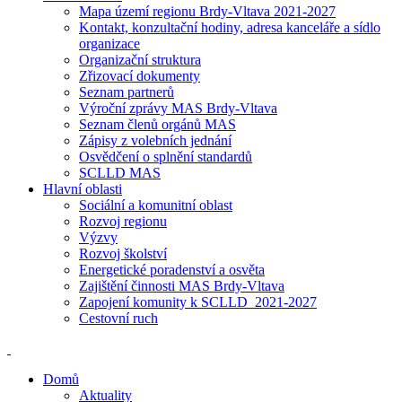
Mapa území regionu Brdy-Vltava 2021-2027
Kontakt, konzultační hodiny, adresa kanceláře a sídlo
organizace
Organizační struktura
Zřizovací dokumenty
Seznam partnerů
Výroční zprávy MAS Brdy-Vltava
Seznam členů orgánů MAS
Zápisy z volebních jednání
Osvědčení o splnění standardů
SCLLD MAS
Hlavní oblasti
Sociální a komunitní oblast
Rozvoj regionu
Výzvy
Rozvoj školství
Energetické poradenství a osvěta
Zajištění činnosti MAS Brdy-Vltava
Zapojení komunity k SCLLD_2021-2027
Cestovní ruch
Domů
Aktuality