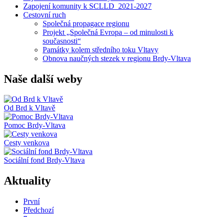
Zapojení komunity k SCLLD_2021-2027
Cestovní ruch
Společná propagace regionu
Projekt „Společná Evropa – od minulosti k
současnosti“
Památky kolem středního toku Vltavy
Obnova naučných stezek v regionu Brdy-Vltava
Naše další weby
Od Brd k Vltavě
Pomoc Brdy-Vltava
Cesty venkova
Sociální fond Brdy-Vltava
Aktuality
První
Předchozí