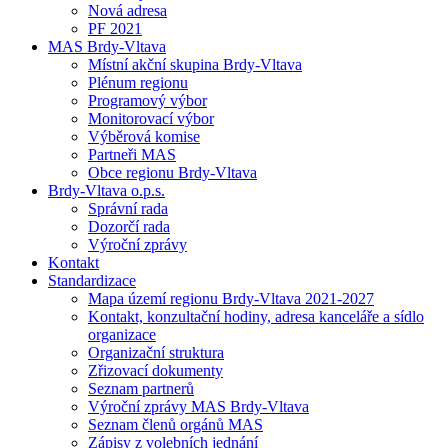
Nová adresa
PF 2021
MAS Brdy-Vltava
Místní akční skupina Brdy-Vltava
Plénum regionu
Programový výbor
Monitorovací výbor
Výběrová komise
Partneři MAS
Obce regionu Brdy-Vltava
Brdy-Vltava o.p.s.
Správní rada
Dozorčí rada
Výroční zprávy
Kontakt
Standardizace
Mapa území regionu Brdy-Vltava 2021-2027
Kontakt, konzultační hodiny, adresa kanceláře a sídlo
organizace
Organizační struktura
Zřizovací dokumenty
Seznam partnerů
Výroční zprávy MAS Brdy-Vltava
Seznam členů orgánů MAS
Zápisy z volebních jednání