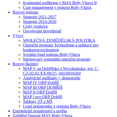
Komunitní wellbeing v MAS Brdy-Vltava II
Case management v regionu Brdy-Vltava
Rozvoj regionu
Strategie 2021-2027
Strategie 2014-2020
Cesty venkova
Osvojování dovedností
Výzvy
SPOLEČNÁ ZEMĚDĚLSKÁ POLITIKA
Operační program Technologie a aplikace pro
konkurenceschopnost
Sociální fond regionu Brdy-Vltava
Integrovaný regionální operační program
Rozvoj školství
MAP V na Dobříšsku a Novoknínsku, reg. č.:
CZ.02.02.XX/00/25_041/0018204
Analytické podklady + demografie
MAP IV ORP Dobříš
MAP III ORP DOBŘÍŠ
MAP II ORP Dobříš
MAP I pro ORP Dobříš
Šablony ZŠ a MŠ
Lesní pedagogika v regionu Brdy-Vltava
Energetické poradenství a osvěta
Zajištění činnosti MAS Brdy-Vltava