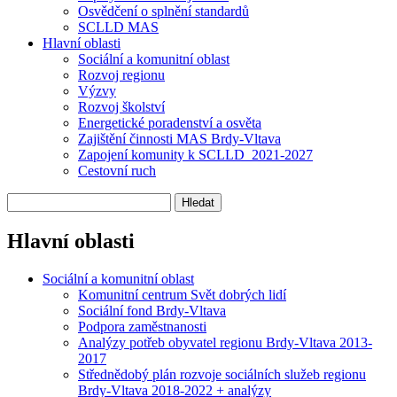
Osvědčení o splnění standardů
SCLLD MAS
Hlavní oblasti
Sociální a komunitní oblast
Rozvoj regionu
Výzvy
Rozvoj školství
Energetické poradenství a osvěta
Zajištění činnosti MAS Brdy-Vltava
Zapojení komunity k SCLLD_2021-2027
Cestovní ruch
Hlavní oblasti
Sociální a komunitní oblast
Komunitní centrum Svět dobrých lidí
Sociální fond Brdy-Vltava
Podpora zaměstnanosti
Analýzy potřeb obyvatel regionu Brdy-Vltava 2013-
2017
Střednědobý plán rozvoje sociálních služeb regionu
Brdy-Vltava 2018-2022 + analýzy