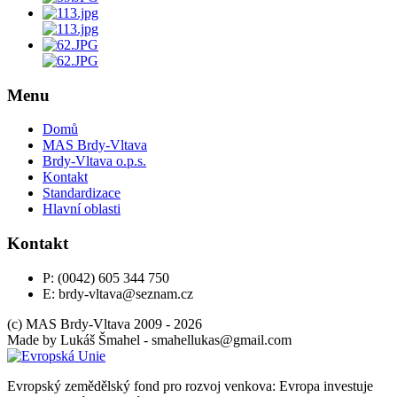
Menu
Domů
MAS Brdy-Vltava
Brdy-Vltava o.p.s.
Kontakt
Standardizace
Hlavní oblasti
Kontakt
P: (0042) 605 344 750
E: brdy-vltava@seznam.cz
(c) MAS Brdy-Vltava 2009 - 2026
Made by
Lukáš Šmahel -
moc.liamg@sakullehams
Evropský zemědělský fond pro rozvoj venkova: Evropa investuje