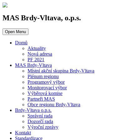
MAS Brdy-Vltava, o.p.s.
Open Menu
Domů
Aktuality
Nová adresa
PF 2021
MAS Brdy-Vltava
Místní akční skupina Brdy-Vltava
Plénum regionu
Programový výbor
Monitorovací výbor
Výběrová komise
Partneři MAS
Obce regionu Brdy-Vltava
Brdy-Vltava o.p.s.
Správní rada
Dozorčí rada
Výroční zprávy
Kontakt
Standardizace