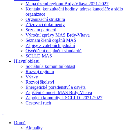
Mapa území regionu Brdy-Vltava 2021-2027
Kontakt, konzultační hodiny, adresa kanceláře a sídlo
organizace
Organizační struktura
Zřizovací dokumenty
Seznam partnerů
Výroční zprávy MAS Brdy-Vltava
Seznam členů orgánů MAS
Zápisy z volebních jednání
Osvědčení o splnění standardů
SCLLD MAS
Hlavní oblasti
Sociální a komunitní oblast
Rozvoj regionu
Výzvy
Rozvoj školství
Energetické poradenství a osvěta
Zajištění činnosti MAS Brdy-Vltava
Zapojení komunity k SCLLD_2021-2027
Cestovní ruch
Domů
Aktuality