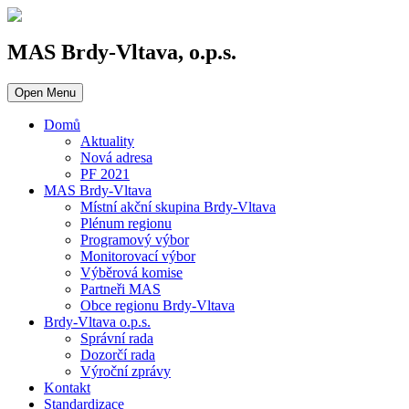
MAS Brdy-Vltava, o.p.s.
Open Menu
Domů
Aktuality
Nová adresa
PF 2021
MAS Brdy-Vltava
Místní akční skupina Brdy-Vltava
Plénum regionu
Programový výbor
Monitorovací výbor
Výběrová komise
Partneři MAS
Obce regionu Brdy-Vltava
Brdy-Vltava o.p.s.
Správní rada
Dozorčí rada
Výroční zprávy
Kontakt
Standardizace