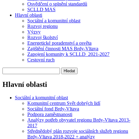
Osvědčení o splnění standardů
SCLLD MAS
Hlavní oblasti
Sociální a komunitní oblast
Rozvoj regionu
Výzvy
Rozvoj školství
Energetické poradenství a osvěta
Zajištění činnosti MAS Brdy-Vltava
Zapojení komunity k SCLLD_2021-2027
Cestovní ruch
Hlavní oblasti
Sociální a komunitní oblast
Komunitní centrum Svět dobrých lidí
Sociální fond Brdy-Vltava
Podpora zaměstnanosti
Analýzy potřeb obyvatel regionu Brdy-Vltava 2013-
2017
Střednědobý plán rozvoje sociálních služeb regionu
Brdy-Vltava 2018-2022 + analýzy