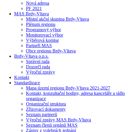
Nová adresa
PF 2021
MAS Brdy-Vltava
Místní akční skupina Brdy-Vltava
Plénum regionu
Programový výbor
Monitorovací výbor
Výběrová komise
Partneři MAS
Obce regionu Brdy-Vltava
Brdy-Vltava o.p.s.
Správní rada
Dozorčí rada
Výroční zprávy
Kontakt
Standardizace
Mapa území regionu Brdy-Vltava 2021-2027
Kontakt, konzultační hodiny, adresa kanceláře a sídlo
organizace
Organizační struktura
Zřizovací dokumenty
Seznam partnerů
Výroční zprávy MAS Brdy-Vltava
Seznam členů orgánů MAS
Zápisy z volebních jednání