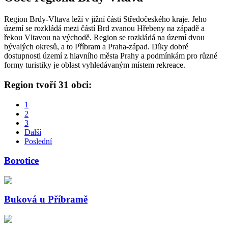
Region Brdy-Vltava leží v jižní části Středočeského kraje. Jeho
území se rozkládá mezi částí Brd zvanou Hřebeny na západě a
řekou Vltavou na východě. Region se rozkládá na území dvou
bývalých okresů, a to Příbram a Praha-západ. Díky dobré
dostupnosti území z hlavního města Prahy a podmínkám pro různé
formy turistiky je oblast vyhledávaným místem rekreace.
Region tvoří 31 obci:
1
2
3
Další
Poslední
Borotice
Buková u Příbramě