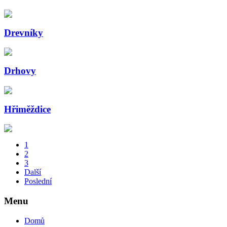
Drevníky
Drhovy
Hřiměždice
1
2
3
Další
Poslední
Menu
Domů