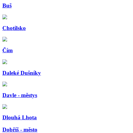
Buš
Chotilsko
Čím
Daleké Dušníky
Davle - městys
Dlouhá Lhota
Dobříš - město