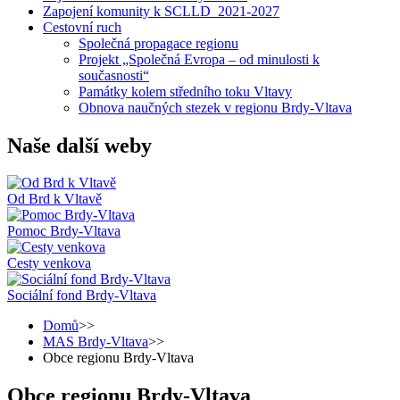
Zapojení komunity k SCLLD_2021-2027
Cestovní ruch
Společná propagace regionu
Projekt „Společná Evropa – od minulosti k
současnosti“
Památky kolem středního toku Vltavy
Obnova naučných stezek v regionu Brdy-Vltava
Naše další weby
Od Brd k Vltavě
Pomoc Brdy-Vltava
Cesty venkova
Sociální fond Brdy-Vltava
Domů
>>
MAS Brdy-Vltava
>>
Obce regionu Brdy-Vltava
Obce regionu Brdy-Vltava