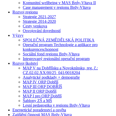
Komunitní wellbeing v MAS Brdy-Vltava II
Case management v regionu Brdy-Vltava
Rozvoj regionu
Strategie 2021-2027
Strategie 2014-2020
Cesty venkova
Osvojování dovedností
Výzvy
SPOLEČNÁ ZEMĚDĚLSKÁ POLITIKA
Operační program Technologie a aplikace pro
konkurenceschopnost
Sociální fond regionu Brdy-Vltava
Integrovaný regionální operační program
Rozvoj školství
MAP V na Dobříšsku a Novoknínsku, reg. č.:
CZ.02.02.XX/00/25_041/0018204
Analytické podklady + demografie
MAP IV ORP Dobříš
MAP III ORP DOBŘÍŠ
MAP II ORP Dobříš
MAP I pro ORP Dobříš
Šablony ZŠ a MŠ
Lesní pedagogika v regionu Brdy-Vltava
Energetické poradenství a osvěta
Zajištění činnosti MAS Brdy-Vltava