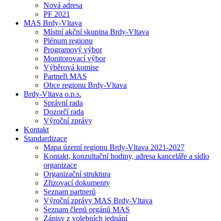
Nová adresa
PF 2021
MAS Brdy-Vltava
Místní akční skupina Brdy-Vltava
Plénum regionu
Programový výbor
Monitorovací výbor
Výběrová komise
Partneři MAS
Obce regionu Brdy-Vltava
Brdy-Vltava o.p.s.
Správní rada
Dozorčí rada
Výroční zprávy
Kontakt
Standardizace
Mapa území regionu Brdy-Vltava 2021-2027
Kontakt, konzultační hodiny, adresa kanceláře a sídlo
organizace
Organizační struktura
Zřizovací dokumenty
Seznam partnerů
Výroční zprávy MAS Brdy-Vltava
Seznam členů orgánů MAS
Zápisy z volebních jednání