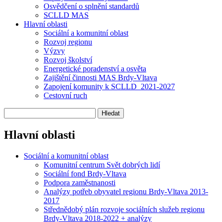
Osvědčení o splnění standardů
SCLLD MAS
Hlavní oblasti
Sociální a komunitní oblast
Rozvoj regionu
Výzvy
Rozvoj školství
Energetické poradenství a osvěta
Zajištění činnosti MAS Brdy-Vltava
Zapojení komunity k SCLLD_2021-2027
Cestovní ruch
Hlavní oblasti
Sociální a komunitní oblast
Komunitní centrum Svět dobrých lidí
Sociální fond Brdy-Vltava
Podpora zaměstnanosti
Analýzy potřeb obyvatel regionu Brdy-Vltava 2013-
2017
Střednědobý plán rozvoje sociálních služeb regionu
Brdy-Vltava 2018-2022 + analýzy