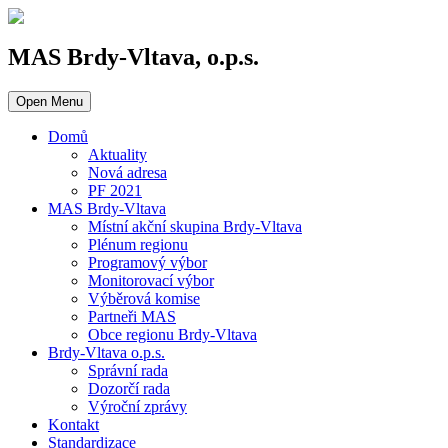
MAS Brdy-Vltava, o.p.s.
Open Menu
Domů
Aktuality
Nová adresa
PF 2021
MAS Brdy-Vltava
Místní akční skupina Brdy-Vltava
Plénum regionu
Programový výbor
Monitorovací výbor
Výběrová komise
Partneři MAS
Obce regionu Brdy-Vltava
Brdy-Vltava o.p.s.
Správní rada
Dozorčí rada
Výroční zprávy
Kontakt
Standardizace