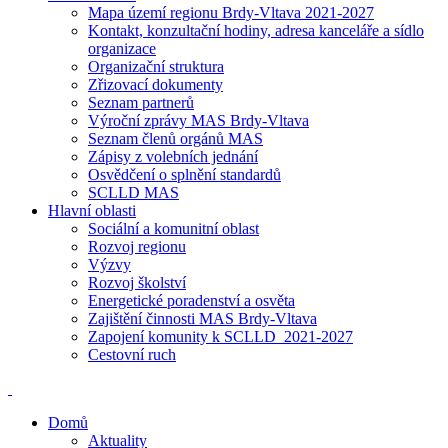
Mapa území regionu Brdy-Vltava 2021-2027
Kontakt, konzultační hodiny, adresa kanceláře a sídlo
organizace
Organizační struktura
Zřizovací dokumenty
Seznam partnerů
Výroční zprávy MAS Brdy-Vltava
Seznam členů orgánů MAS
Zápisy z volebních jednání
Osvědčení o splnění standardů
SCLLD MAS
Hlavní oblasti
Sociální a komunitní oblast
Rozvoj regionu
Výzvy
Rozvoj školství
Energetické poradenství a osvěta
Zajištění činnosti MAS Brdy-Vltava
Zapojení komunity k SCLLD_2021-2027
Cestovní ruch
Domů
Aktuality