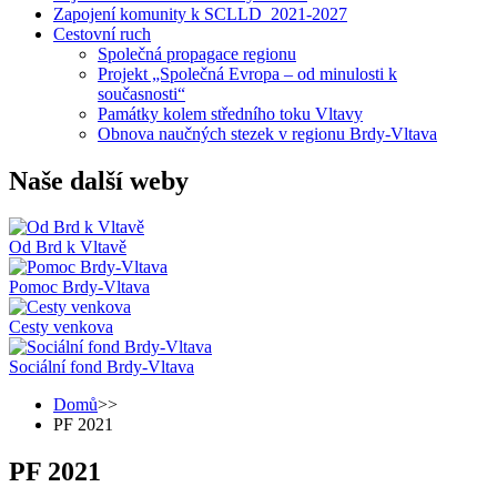
Zapojení komunity k SCLLD_2021-2027
Cestovní ruch
Společná propagace regionu
Projekt „Společná Evropa – od minulosti k
současnosti“
Památky kolem středního toku Vltavy
Obnova naučných stezek v regionu Brdy-Vltava
Naše další weby
Od Brd k Vltavě
Pomoc Brdy-Vltava
Cesty venkova
Sociální fond Brdy-Vltava
Domů
>>
PF 2021
PF 2021