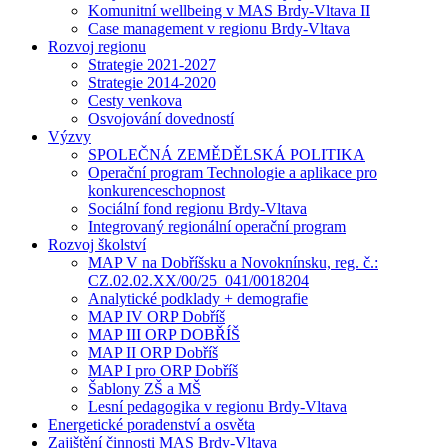
Komunitní wellbeing v MAS Brdy-Vltava II
Case management v regionu Brdy-Vltava
Rozvoj regionu
Strategie 2021-2027
Strategie 2014-2020
Cesty venkova
Osvojování dovedností
Výzvy
SPOLEČNÁ ZEMĚDĚLSKÁ POLITIKA
Operační program Technologie a aplikace pro
konkurenceschopnost
Sociální fond regionu Brdy-Vltava
Integrovaný regionální operační program
Rozvoj školství
MAP V na Dobříšsku a Novoknínsku, reg. č.:
CZ.02.02.XX/00/25_041/0018204
Analytické podklady + demografie
MAP IV ORP Dobříš
MAP III ORP DOBŘÍŠ
MAP II ORP Dobříš
MAP I pro ORP Dobříš
Šablony ZŠ a MŠ
Lesní pedagogika v regionu Brdy-Vltava
Energetické poradenství a osvěta
Zajištění činnosti MAS Brdy-Vltava