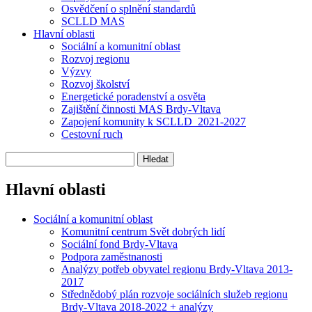
Osvědčení o splnění standardů
SCLLD MAS
Hlavní oblasti
Sociální a komunitní oblast
Rozvoj regionu
Výzvy
Rozvoj školství
Energetické poradenství a osvěta
Zajištění činnosti MAS Brdy-Vltava
Zapojení komunity k SCLLD_2021-2027
Cestovní ruch
Hlavní oblasti
Sociální a komunitní oblast
Komunitní centrum Svět dobrých lidí
Sociální fond Brdy-Vltava
Podpora zaměstnanosti
Analýzy potřeb obyvatel regionu Brdy-Vltava 2013-
2017
Střednědobý plán rozvoje sociálních služeb regionu
Brdy-Vltava 2018-2022 + analýzy