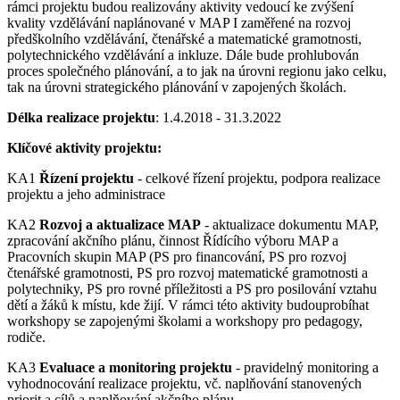
rámci projektu budou realizovány aktivity vedoucí ke zvýšení
kvality vzdělávání naplánované v MAP I zaměřené na rozvoj
předškolního vzdělávání, čtenářské a matematické gramotnosti,
polytechnického vzdělávání a inkluze. Dále bude prohlubován
proces společného plánování, a to jak na úrovni regionu jako celku,
tak na úrovni strategického plánování v zapojených školách.
Délka realizace projektu
: 1.4.2018 - 31.3.2022
Klíčové aktivity projektu:
KA1
Řízení projektu
- celkové řízení projektu, podpora realizace
projektu a jeho administrace
KA2
Rozvoj a aktualizace MAP
- aktualizace dokumentu MAP,
zpracování akčního plánu, činnost Řídícího výboru MAP a
Pracovních skupin MAP (PS pro financování, PS pro rozvoj
čtenářské gramotnosti, PS pro rozvoj matematické gramotnosti a
polytechniky, PS pro rovné příležitosti a PS pro posilování vztahu
dětí a žáků k místu, kde žijí. V rámci této aktivity budouprobíhat
workshopy se zapojenými školami a workshopy pro pedagogy,
rodiče.
KA3
Evaluace a monitoring projektu
- pravidelný monitoring a
vyhodnocování realizace projektu, vč. naplňování stanovených
priorit a cílů a naplňování akčního plánu.