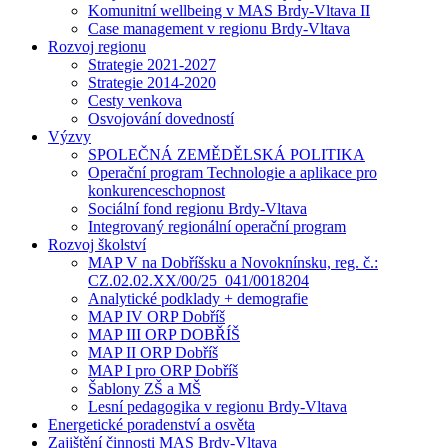
Komunitní wellbeing v MAS Brdy-Vltava II
Case management v regionu Brdy-Vltava
Rozvoj regionu
Strategie 2021-2027
Strategie 2014-2020
Cesty venkova
Osvojování dovedností
Výzvy
SPOLEČNÁ ZEMĚDĚLSKÁ POLITIKA
Operační program Technologie a aplikace pro
konkurenceschopnost
Sociální fond regionu Brdy-Vltava
Integrovaný regionální operační program
Rozvoj školství
MAP V na Dobříšsku a Novoknínsku, reg. č.:
CZ.02.02.XX/00/25_041/0018204
Analytické podklady + demografie
MAP IV ORP Dobříš
MAP III ORP DOBŘÍŠ
MAP II ORP Dobříš
MAP I pro ORP Dobříš
Šablony ZŠ a MŠ
Lesní pedagogika v regionu Brdy-Vltava
Energetické poradenství a osvěta
Zajištění činnosti MAS Brdy-Vltava