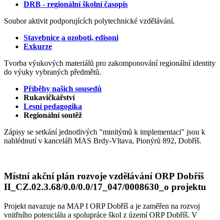
DRB - regionální školní časopis
Soubor aktivit podporujících polytechnické vzdělávání.
Stavebnice a ozoboti, edisoni
Exkurze
Tvorba výukových materiálů pro zakomponování regionální identity
do výuky vybraných předmětů.
Příběhy našich sousedů
Rukavičkářství
Lesní pedagogika
Regionální soutěž
Zápisy se setkání jednotlivých "minitýmů k implementaci" jsou k
nahlédnutí v kanceláři MAS Brdy-Vltava, Pionýrů 892, Dobříš.
Místní akční plán rozvoje vzdělávání ORP Dobříš
II_CZ.02.3.68/0.0/0.0/17_047/0008630_o projektu
Projekt navazuje na MAP I ORP Dobříš a je zaměřen na rozvoj
vnitřního potenciálu a spolupráce škol z území ORP Dobříš. V