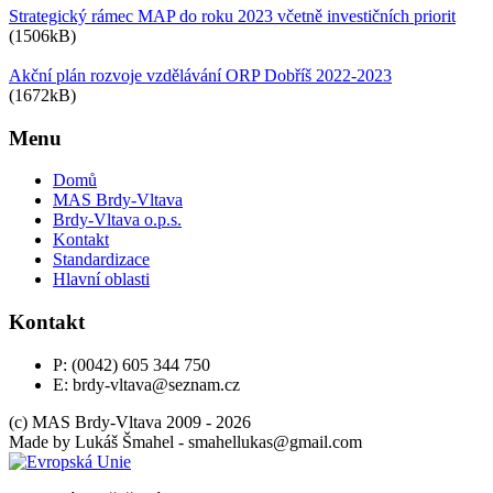
Strategický rámec MAP do roku 2023 včetně investičních priorit
(1506kB)
Akční plán rozvoje vzdělávání ORP Dobříš 2022-2023
(1672kB)
Menu
Domů
MAS Brdy-Vltava
Brdy-Vltava o.p.s.
Kontakt
Standardizace
Hlavní oblasti
Kontakt
P: (0042) 605 344 750
E: brdy-vltava@seznam.cz
(c) MAS Brdy-Vltava 2009 - 2026
Made by
Lukáš Šmahel -
moc.liamg@sakullehams