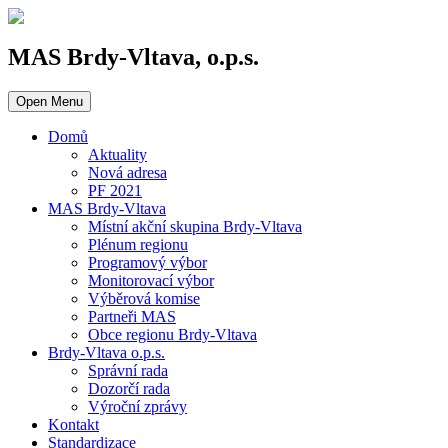
MAS Brdy-Vltava, o.p.s.
Open Menu
Domů
Aktuality
Nová adresa
PF 2021
MAS Brdy-Vltava
Místní akční skupina Brdy-Vltava
Plénum regionu
Programový výbor
Monitorovací výbor
Výběrová komise
Partneři MAS
Obce regionu Brdy-Vltava
Brdy-Vltava o.p.s.
Správní rada
Dozorčí rada
Výroční zprávy
Kontakt
Standardizace