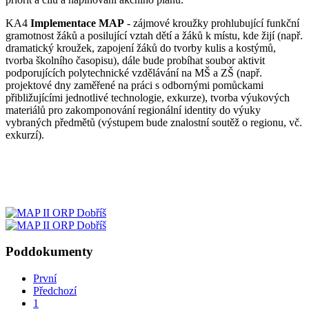
KA4
Implementace MAP
- zájmové kroužky prohlubující funkční
gramotnost žáků a posilující vztah dětí a žáků k místu, kde žijí (např.
dramatický kroužek, zapojení žáků do tvorby kulis a kostýmů,
tvorba školního časopisu), dále bude probíhat soubor aktivit
podporujících polytechnické vzdělávání na MŠ a ZŠ (např.
projektové dny zaměřené na práci s odbornými pomůckami
přibližujícími jednotlivé technologie, exkurze), tvorba výukových
materiálů pro zakomponování regionální identity do výuky
vybraných předmětů (výstupem bude znalostní soutěž o regionu, vč.
exkurzí).
Poddokumenty
První
Předchozí
1