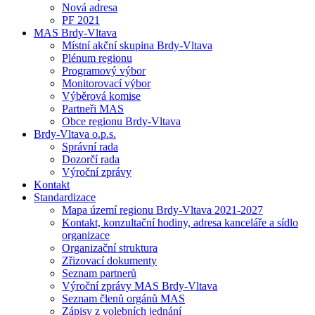
Nová adresa
PF 2021
MAS Brdy-Vltava
Místní akční skupina Brdy-Vltava
Plénum regionu
Programový výbor
Monitorovací výbor
Výběrová komise
Partneři MAS
Obce regionu Brdy-Vltava
Brdy-Vltava o.p.s.
Správní rada
Dozorčí rada
Výroční zprávy
Kontakt
Standardizace
Mapa území regionu Brdy-Vltava 2021-2027
Kontakt, konzultační hodiny, adresa kanceláře a sídlo
organizace
Organizační struktura
Zřizovací dokumenty
Seznam partnerů
Výroční zprávy MAS Brdy-Vltava
Seznam členů orgánů MAS
Zápisy z volebních jednání