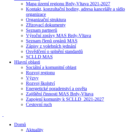
Mapa území regionu Brdy-Vltava 2021-2027
Kontakt, konzultační hodiny, adresa kanceláře a sídlo
organizace
Organizační struktura
Zřizovací dokumenty
Seznam partnerů
Výroční zprávy MAS Brdy-Vltava
Seznam členů orgánů MAS
Zápisy z volebních jednání
Osvědčení o splnění standardů
SCLLD MAS
Hlavní oblasti
Sociální a komunitní oblast
Rozvoj regionu
Výzvy
Rozvoj školství
Energetické poradenství a osvěta
Zajištění činnosti MAS Brdy-Vltava
Zapojení komunity k SCLLD_2021-2027
Cestovní ruch
Domů
Aktuality