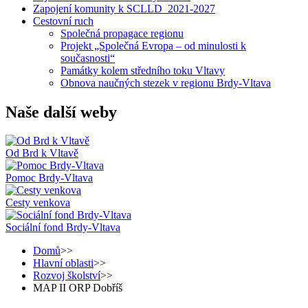
Zapojení komunity k SCLLD_2021-2027
Cestovní ruch
Společná propagace regionu
Projekt „Společná Evropa – od minulosti k
současnosti“
Památky kolem středního toku Vltavy
Obnova naučných stezek v regionu Brdy-Vltava
Naše další weby
Od Brd k Vltavě
Pomoc Brdy-Vltava
Cesty venkova
Sociální fond Brdy-Vltava
Domů
>>
Hlavní oblasti
>>
Rozvoj školství
>>
MAP II ORP Dobříš