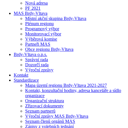
Nová adresa
PF 2021
MAS Brdy-Vltava
Místní akční skupina Brdy-Vltava
Plénum regionu
Programový výbor
Monitorovací výbor
Výběrová komise
Partneři MAS
Obce regionu Brdy-Vltava
Brdy-Vltava o.p.s.
Správní rada
Dozorčí rada
Výroční zprávy
Kontakt
Standardizace
Mapa území regionu Brdy-Vltava 2021-2027
Kontakt, konzultační hodiny, adresa kanceláře a sídlo
organizace
Organizační struktura
Zřizovací dokumenty
Seznam partnerů
Výroční zprávy MAS Brdy-Vltava
Seznam členů orgánů MAS
Zápisy z volebních jednání