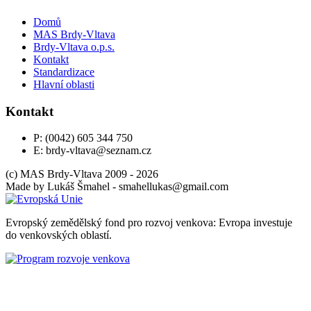
Domů
MAS Brdy-Vltava
Brdy-Vltava o.p.s.
Kontakt
Standardizace
Hlavní oblasti
Kontakt
P: (0042) 605 344 750
E: brdy-vltava@seznam.cz
(c) MAS Brdy-Vltava 2009 - 2026
Made by
Lukáš Šmahel -
moc.liamg@sakullehams
Evropský zemědělský fond pro rozvoj venkova: Evropa investuje
do venkovských oblastí.