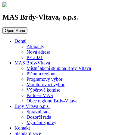
MAS Brdy-Vltava, o.p.s.
Open Menu
Domů
Aktuality
Nová adresa
PF 2021
MAS Brdy-Vltava
Místní akční skupina Brdy-Vltava
Plénum regionu
Programový výbor
Monitorovací výbor
Výběrová komise
Partneři MAS
Obce regionu Brdy-Vltava
Brdy-Vltava o.p.s.
Správní rada
Dozorčí rada
Výroční zprávy
Kontakt
Standardizace