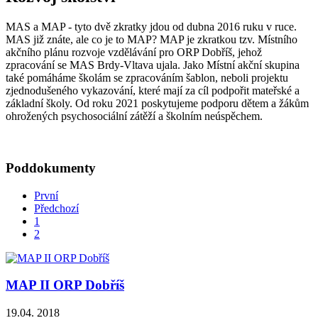
MAS a MAP - tyto dvě zkratky jdou od dubna 2016 ruku v ruce.
MAS již znáte, ale co je to MAP? MAP je zkratkou tzv. Místního
akčního plánu rozvoje vzdělávání pro ORP Dobříš, jehož
zpracování se MAS Brdy-Vltava ujala. Jako Místní akční skupina
také pomáháme školám se zpracováním šablon, neboli projektu
zjednodušeného vykazování, které mají za cíl podpořit mateřské a
základní školy. Od roku 2021 poskytujeme podporu dětem a žákům
ohrožených psychosociální zátěží a školním neúspěchem.
Poddokumenty
První
Předchozí
1
2
MAP II ORP Dobříš
19.04. 2018