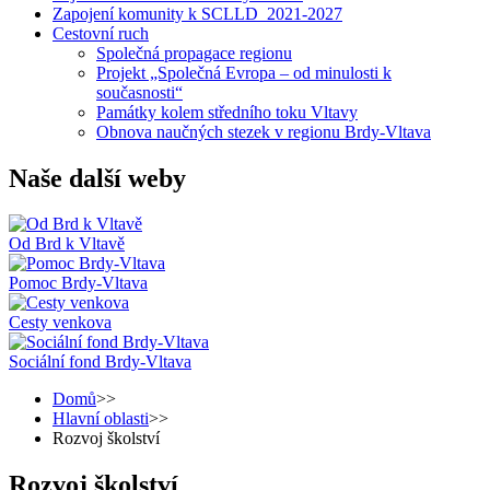
Zapojení komunity k SCLLD_2021-2027
Cestovní ruch
Společná propagace regionu
Projekt „Společná Evropa – od minulosti k
současnosti“
Památky kolem středního toku Vltavy
Obnova naučných stezek v regionu Brdy-Vltava
Naše další weby
Od Brd k Vltavě
Pomoc Brdy-Vltava
Cesty venkova
Sociální fond Brdy-Vltava
Domů
>>
Hlavní oblasti
>>
Rozvoj školství
Rozvoj školství