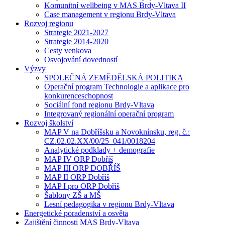
Komunitní wellbeing v MAS Brdy-Vltava II
Case management v regionu Brdy-Vltava
Rozvoj regionu
Strategie 2021-2027
Strategie 2014-2020
Cesty venkova
Osvojování dovedností
Výzvy
SPOLEČNÁ ZEMĚDĚLSKÁ POLITIKA
Operační program Technologie a aplikace pro
konkurenceschopnost
Sociální fond regionu Brdy-Vltava
Integrovaný regionální operační program
Rozvoj školství
MAP V na Dobříšsku a Novoknínsku, reg. č.:
CZ.02.02.XX/00/25_041/0018204
Analytické podklady + demografie
MAP IV ORP Dobříš
MAP III ORP DOBŘÍŠ
MAP II ORP Dobříš
MAP I pro ORP Dobříš
Šablony ZŠ a MŠ
Lesní pedagogika v regionu Brdy-Vltava
Energetické poradenství a osvěta
Zajištění činnosti MAS Brdy-Vltava