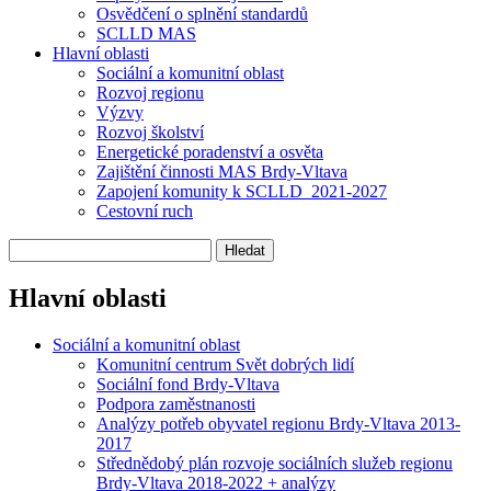
Osvědčení o splnění standardů
SCLLD MAS
Hlavní oblasti
Sociální a komunitní oblast
Rozvoj regionu
Výzvy
Rozvoj školství
Energetické poradenství a osvěta
Zajištění činnosti MAS Brdy-Vltava
Zapojení komunity k SCLLD_2021-2027
Cestovní ruch
Hlavní oblasti
Sociální a komunitní oblast
Komunitní centrum Svět dobrých lidí
Sociální fond Brdy-Vltava
Podpora zaměstnanosti
Analýzy potřeb obyvatel regionu Brdy-Vltava 2013-
2017
Střednědobý plán rozvoje sociálních služeb regionu
Brdy-Vltava 2018-2022 + analýzy