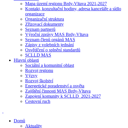
Mapa území regionu Brdy-Vltava 2021-2027
Kontakt, konzultační hodiny, adresa kanceláře a sídlo
organizace
Organizační struktura
Zřizovací dokumenty
Seznam partnerů
Výroční zprávy MAS Brdy-Vltava
Seznam členů orgánů MAS
Zápisy z volebních jednání
Osvědčení o splnění standardů
SCLLD MAS
Hlavní oblasti
Sociální a komunitní oblast
Rozvoj regionu
Výzvy
Rozvoj školství
Energetické poradenství a osvěta
Zajištění činnosti MAS Brdy-Vltava
Zapojení komunity k SCLLD_2021-2027
Cestovní ruch
Domů
Aktuality